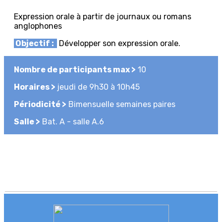
Expression orale à partir de journaux ou romans
anglophones
Objectif :
D
évelopper son expression orale.
Nombre de participants max >
10
Horaires >
jeudi de 9h30 à 10h45
Périodicité >
Bimensuelle semaines paires
Salle >
Bat. A - salle A.6