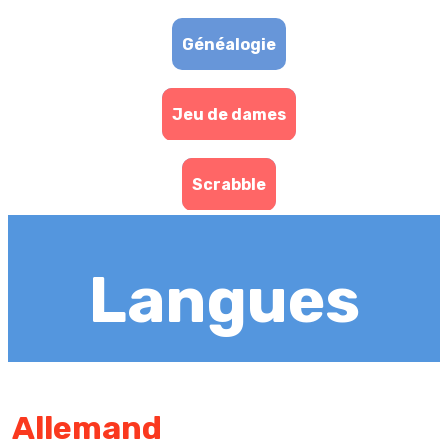
Généalogie
Jeu de dames
Scrabble
Langues
Allemand