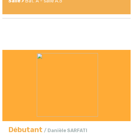
Salle >
Bat. A - salle A.5
Débutant
/ Danièle SARFATI