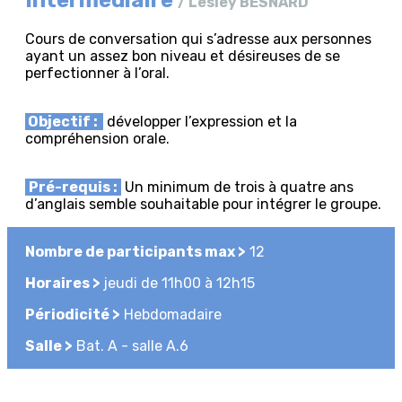
/ Lesley BESNARD
Cours de conversation qui s’adresse aux personnes
ayant un assez bon niveau et désireuses de se
perfectionner à l’oral.
Objectif :
développer l’expression et la
compréhension orale.
Pré-requis :
Un minimum de trois à quatre ans
d’anglais semble souhaitable pour intégrer le groupe.
Nombre de participants max >
12
Horaires >
jeudi de 11h00 à 12h15
Périodicité >
Hebdomadaire
Salle >
Bat. A - salle A.6