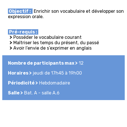
Objectif :
Enrichir son vocabulaire et développer son
expression orale.
Pré-requis :
>
Posséder le vocabulaire courant
>
Maîtriser les temps du présent, du passé
>
Avoir l’envie de s’exprimer en anglais
Nombre de participants max >
12
Horaires >
jeudi de 17h45 à 19h00
Périodicité >
Hebdomadaire
Salle >
Bat. A - salle A.6