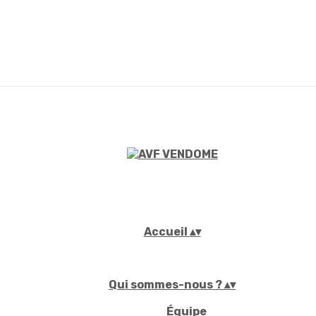
Accueil
▴
▾
Qui sommes-nous ?
▴
▾
Équipe