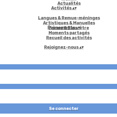
Actualités
Activités
▴
▾
Langues & Remue-méninges
Artistiques & Manuelles
Évènements
▴
▾
Forme & Bien-être
Moments partagés
Recueil des activités
Rejoignez-nous
▴
▾
Se connecter