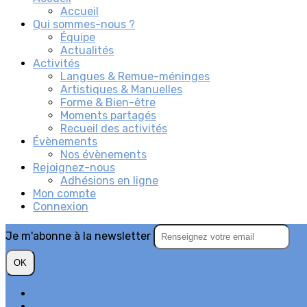
Accueil
Qui sommes-nous ?
Équipe
Actualités
Activités
Langues & Remue-méninges
Artistiques & Manuelles
Forme & Bien-être
Moments partagés
Recueil des activités
Évènements
Nos évènements
Rejoignez-nous
Adhésions en ligne
Mon compte
Connexion
Je m'abonne à la newsletter
OK
Plan du site
Licences